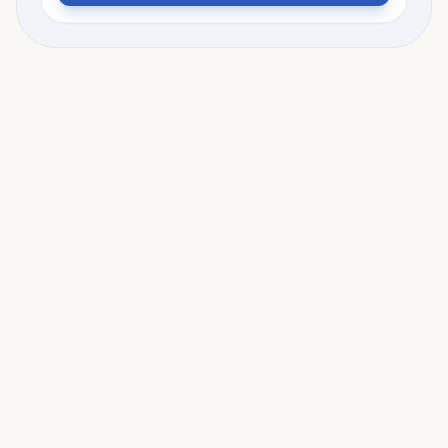
לוח הופעות
הצגות
תפריט
צוות ומשתתפים
שחקנים
בטי קושצ'י/חן בר
שירלי לילו/מירית פרג'ון
הילית דייטש שני/אלונה אלכסנדר
ירון חי מנשה/מיכאל זיזוב
מירית פרג'ון/מיכל אטלס