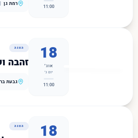
רמת גן
|
11:00
18
הצגה
זהבה ו
אוג׳
יום ג׳
גבעת ברנ
11:00
18
הצגה