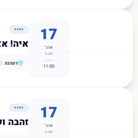
17
הצגה
איה! אא
אוג׳
יום ב׳
רעננה
|
11:00
17
הצגה
זהבה ו
אוג׳
יום ב׳