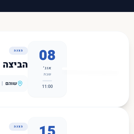
08
הצגה
הביצה
אוג׳
שבת
שוהם
|
11:00
15
הצגה