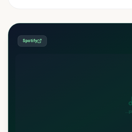
Spotify
ן...