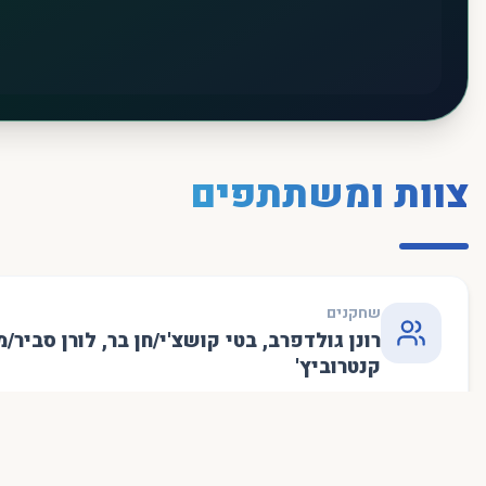
צוות ומשתתפים
שחקנים
רונן גולדפרב
,
בטי קושצ'י/חן בר
,
לורן סביר/מ
קנטרוביץ'
עיבוד למחזה ובימוי